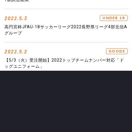
2022.5.3
UNDER 18
高円宮杯JFAU-18サッカーリーグ2022長野県リーグ4部北信A
グループ
2022.5.2
GOODS
【5/3（火）受注開始】2022トップチームナンバー対応「ド
ッグユニフォーム」
2022.5.2
LADIES TEAM
鈴木日奈子選手の負傷について
2022.5.1
EVENT
5／15（日）‘‘信州ダービー‘‘先着1万名様に応援ハリセン配布