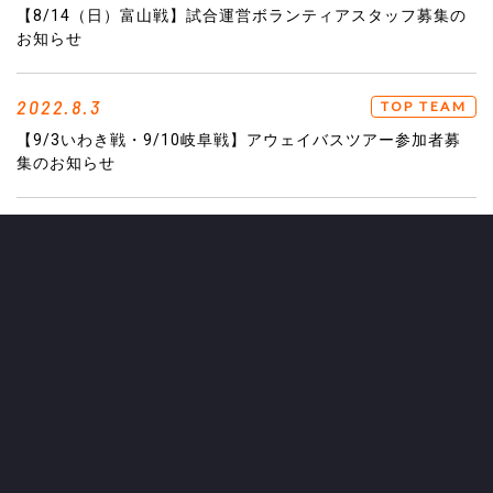
【8/14（日）富山戦】試合運営ボランティアスタッフ募集の
お知らせ
2022.8.3
TOP TEAM
【9/3いわき戦・9/10岐阜戦】アウェイバスツアー参加者募
集のお知らせ
2022.8.2
UNDER 15
2022JリーグU14ポラリスリーグ試合結果
2022.8.1
PARTNER
AC長野パルセイロ・レディース 2022-23シーズンスポンサ
ーのご紹介
2022.8.1
TICKETS
「夏休みはJリーグへ遊びに行こう！」夏休み期無料招待キャ