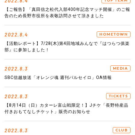
2022.8.4
TOP TEAM
【ご報告】「真田信之松代入部400年記念マッチ開催」のご報
告のため長野市役所を表敬訪問させて頂きました
2022.8.4
HOMETOWN
【活動レポート】7/28(木)第4回地域みんなで『はつらつ俱楽
部』に参加しました！
2022.8.3
MEDIA
SBC信越放送「オレンジ魂 週刊パルセイロ」OA情報
2022.8.3
TICKETS
【8月14日（日）カターレ富山戦限定！】Jチケ「長野特産品
付きおもてなしチケット」販売のお知らせ
2022.8.3
CLUB