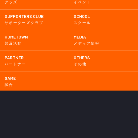
グッズ
イベント
SUPPORTERS CLUB
SCHOOL
サポーターズクラブ
スクール
HOMETOWN
MEDIA
普及活動
メディア情報
PARTNER
OTHERS
パートナー
その他
GAME
試合
BACKNUMBER
2026
2025
2024
2023