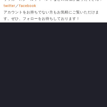
twitter
／
facebook
アカウントをお持ちでない方もお気軽にご覧いただけま
す。ぜひ、フォローをお待ちしております！
★お問合せは下記連絡先までご連絡ください。
〈連絡先〉 e-mail：
fukyu@parceiro.jp
担当：普及
部
●●●●●●●●●●●●●●●●●●
CATEGORY
ALL NEWS
CLUB
すべてのニュース
クラブ