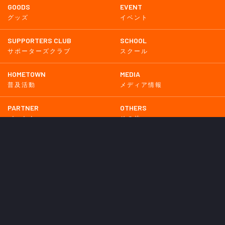
GOODS
EVENT
グッズ
イベント
SUPPORTERS CLUB
SCHOOL
サポーターズクラブ
スクール
HOMETOWN
MEDIA
普及活動
メディア情報
PARTNER
OTHERS
パートナー
その他
GAME
試合
BACKNUMBER
2026
2025