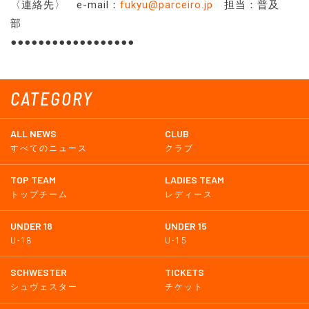
〈連絡先〉 e-mail：
fukyu@parceiro.jp
担当：普及
部
●●●●●●●●●●●●●●●●●●
CATEGORY
ALL NEWS
CLUB
すべてのニュース
クラブ
TOP TEAM
LADIES TEAM
トップチーム
レディース
UNDER 18
UNDER 15
U-18
U-15
SCHWESTER
TICKETS
シュヴェスター
チケット