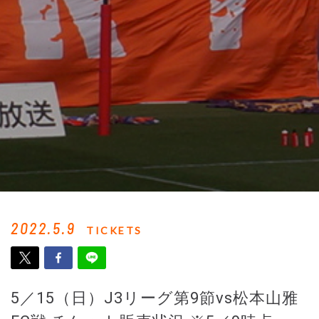
2022.5.9
TICKETS
5／15（日）J3リーグ第9節vs松本山雅