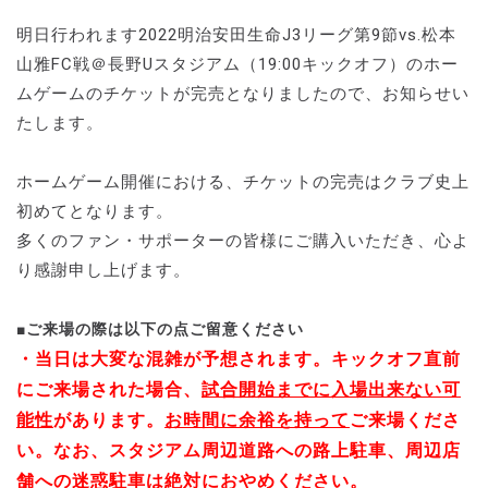
明日行われます2022明治安田生命J3リーグ第9節vs.松本
山雅FC戦＠長野Uスタジアム（19:00キックオフ）のホー
ムゲームのチケットが完売となりましたので、お知らせい
たします。
ホームゲーム開催における、チケットの完売はクラブ史上
初めてとなります。
多くのファン・サポーターの皆様にご購入いただき、心よ
り感謝申し上げます。
■ご来場の際は以下の点ご留意ください
・当日は大変な混雑が予想されます。キックオフ直前
にご来場された場合、
試合開始までに入場出来ない可
能性
があります。
お時間に余裕を持って
ご来場くださ
い。なお、スタジアム周辺道路への路上駐車、周辺店
舗への迷惑駐車は絶対におやめください。