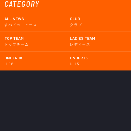
CATEGORY
ALL NEWS
CLUB
すべてのニュース
クラブ
TOP TEAM
LADIES TEAM
トップチーム
レディース
UNDER 18
UNDER 15
U-18
U-15
SCHWESTER
TICKETS
シュヴェスター
チケット
GOODS
EVENT
グッズ
イベント
SUPPORTERS CLUB
SCHOOL
サポーターズクラブ
スクール