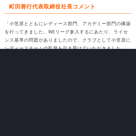
町田善行代表取締役社長コメント
「小笠原とともにレディース部門、アカデミー部門の構築
を行ってきました。WEリーグ参入するにあたり、ライセ
ンス基準の問題がありましたので、クラブとして小笠原に
レディースチームの監督を引き受けていただきました。
WEリーグ後半戦より、山梨学院大学より田代久美子監督
をヘッドコーチに迎え、来季を見据えて戦っていましたの
で、監督は小笠原より田代へバトンタッチとなります。
引き続き小笠原には、レディースチーム強化部として来季
の編成をも含めた構築と、アカデミーの選手教育、スタッ
フ教育に力を注いでもらいたいと思いますし、大いに期待
しています」
CATEGORY