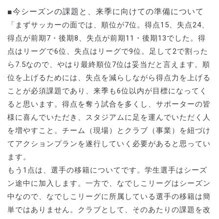
■今シーズンの課題と、来季に向けての準備について
「まずサッカーの面では、順位が7位。得点15、失点24、
得点が前期7・後期8、失点が前期11・後期13でした。得
点はリーグで6位、失点はリーグで9位。足して2で割った
ら7.5なので、やはり最終順位7位は妥当だと言えます。順
位を上げるためには、失点を減らしながら得点力を上げる
ことが必須課題であり、来季も6位以内が目標になってく
ると思います。得点を奪う試合を多くし、サポーターの皆
様に喜んでいただき、スタジアムに足を運んでいただく人
を増やすこと。チーム（現場）とクラブ（事業）を紐づけ
てアクションプランを遂行していく必要があると思ってい
ます。
もう1点は、選手の移籍についてです。学生選手はシーズ
ン途中に加入します。一方で、なでしこリーグはシーズン
中なので、なでしこリーグに所属している選手の移籍は簡
単ではありません。クラブとして、そのあたりの課題を改