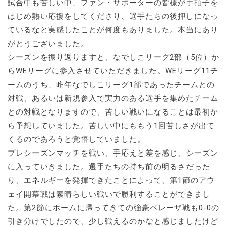
試合中も苦しい中、ファン・サポーターの皆様が手拍子を
はじめ熱い応援をしてくださり、選手たちの後押しになっ
ているなと実感したことが何度もありました。本当にあり
がとうございました。
シーズンを振り返りますと、なでしこリーグ2部（5位）か
らWEリーグに参入させていただきました。WEリーグ11チ
ームのうち、昨年なでしこリーグ1部であったチームとの
対戦、あるいは新規参入で実力のある選手を集めたチーム
との対戦となりますので、苦しい戦いになることは最初か
ら予想していました。苦しい中にももう1回苦しさが出て
くるのであろうと覚悟していました。
プレシーズンマッチを戦い、手応えと差を感じ、シーズン
に入っていきました。選手たちの持ち前の明るさだった
り、エネルギーを発揮できたことによって、第1節のアウ
ェイ開幕戦は素晴らしい戦いで勝利することができまし
た。第2節にホームに帰ってきての強豪ベレーザ戦も0-0の
引き分けでしたので、少し戦えるのかなと感じましたけど