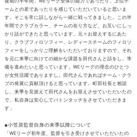
後期の半年間、WEリーグ全体の能力であったり、上位チ
ームとの差であったりを感じていただいていると思いま
す。そこを常に話しながら一緒に戦ってきました。この半
年間でクラブカラー、チームの在り方など、お互いにしっ
かり話ができたと思っています。元々お迎えするにあた
り、クラブフィロソフィー、レディースチームのフィロソ
フィーをしっかりご理解をいただいておりますので、それ
を元に来季に向けての細かな課題を田代さんと話をし、準
備を進めたいと思っています。WEリーグの理念のひとつ
が女性活躍でありますし、田代さんであればチーム・クラ
ブの発展に貢献頂けると思っています。町田社長と相談
し、来季を見据えて田代さんをお迎えさせていただいたの
で、私自身は安心してバトンタッチをさせていただきま
す」
■小笠原監督自身の来季以降について
「WEリーグ初年度、監督を引き受けさせていただいたの