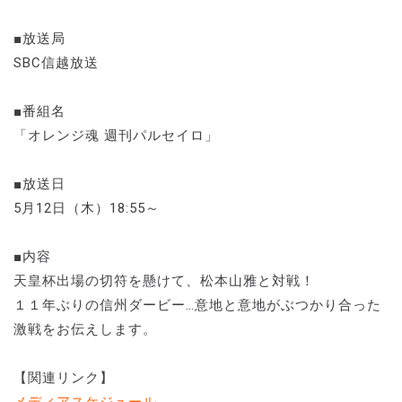
■放送局
SBC信越放送
■番組名
「オレンジ魂 週刊パルセイロ」
■放送日
5月12日（木）18:55～
■内容
天皇杯出場の切符を懸けて、松本山雅と対戦！
１１年ぶりの信州ダービー…意地と意地がぶつかり合った
激戦をお伝えします。
【関連リンク】
メディアスケジュール