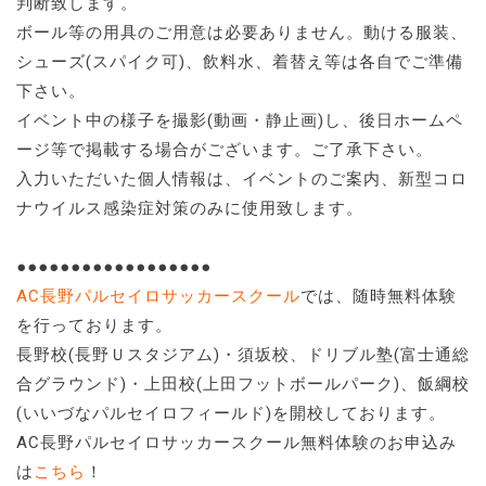
判断致します。
ボール等の用具のご用意は必要ありません。動ける服装、
シューズ(スパイク可)、飲料水、着替え等は各自でご準備
下さい。
イベント中の様子を撮影(動画・静止画)し、後日ホームペ
ージ等で掲載する場合がございます。ご了承下さい。
入力いただいた個人情報は、イベントのご案内、新型コロ
ナウイルス感染症対策のみに使用致します。
●●●●●●●●●●●●●●●●●●
AC長野パルセイロサッカースクール
では、随時無料体験
を行っております。
長野校(長野Ｕスタジアム)・須坂校、ドリブル塾(富士通総
合グラウンド)・上田校(上田フットボールパーク)、飯綱校
(いいづなパルセイロフィールド)を開校しております。
AC長野パルセイロサッカースクール無料体験のお申込み
は
こちら
！