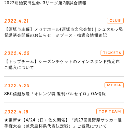
2022明治安田生命J3リーグ第7節試合情報
2022.4.21
CLUB
【須坂市主催】メセナホール(須坂市文化会館)｜シュタルフ監
督講演会開催のお知らせ ※ブース・抽選会情報追記
2022.4.20
TICKETS
【トップチーム】シーズンチケットのメインスタンド指定席
ご購入について
2022.4.20
MEDIA
SBC信越放送「オレンジ魂 週刊パルセイロ」OA情報
2022.4.19
TOP TEAM
★更新★【4/24（日）佐久開催】『第27回長野県サッカー選
手権大会（兼天皇杯県代表決定戦）』ご観戦について