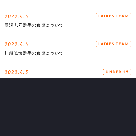
2022.4.4
LADIES TEAM
國澤志乃選手の負傷について
2022.4.4
LADIES TEAM
川船暁海選手の負傷について
2022.4.3
UNDER 15
高円宮杯 JFA U-15サッカーリーグ2022 第14回北信越リーグ
結果
2022.4.2
TOP TEAM
横浜FC 大内一生選手 育成型期限付き移籍加入のお知らせ
2022.4.2
GOODS