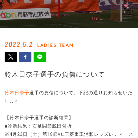
2022.5.2
LADIES TEAM
鈴木日奈子選手の負傷について
鈴木日奈子
選手の負傷について、下記の通りお知らせいた
します。
【鈴木日奈子選手の診断結果】
■診断結果：右足関節脱臼骨折
※4月23日（土）第18節vs.三菱重工浦和レッズレディース