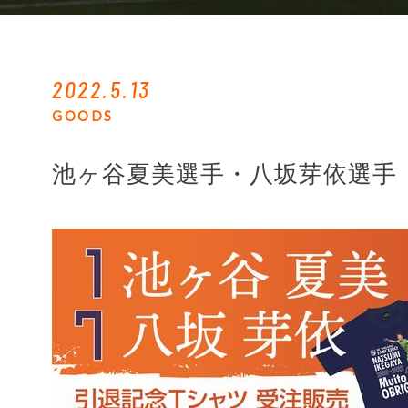
2022.5.13
GOODS
池ヶ谷夏美選手・八坂芽依選手