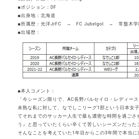
■ポジション：DF
■出身地：北海道
■所属歴：光洋JrFC → FC Jubelgol → 
■出場歴：
■本人コメント：
「今シーズン限りで、AC長野パルセイロ・レディー
未熟な私に対して、なでしこリーグ1部という日本女
てそれまでのサッカー人生で最も濃密な時間を過ごさ
う』と思っていたくらい辛くて苦しいシーズンだった
そんなことを考えていた1年目からこの3年間で本当