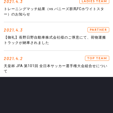
2021.4.3
LADIES TEAM
トレーニングマッチ結果（vs.バニーズ群馬FCホワイトスタ
ー）のお知らせ
2021.4.3
PARTNER
【御礼】長野日野自動車株式会社様のご厚意にて、荷物運搬
トラックが納車されました
2021.4.2
TOP TEAM
天皇杯 JFA 第101回 全日本サッカー選手権大会組合せについ
て
2021.4.1
GOODS
【4/4（日）八戸戦】新グッズ発売＆スピードくじ実施のお知
らせ