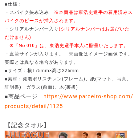
■仕様：
・スパイク挟み込み
※本商品は東浩史選手の着用済みス
パイクのピースが挿入されます。
・シリアルナンバー入り
(シリアルナンバーはお選びいた
だけません)
※「No.010」は、東浩史選手本人に贈呈いたします。
・直筆サインが入ります。 ※画像はイメージ画像です。
実際とは異なる場合があります。
■サイズ：横175mm×高さ225mm
■素材：発泡ポリスチレン(フレーム)、紙(マット、写真、
証明書) ガラス(前面)、木(裏板)
■商品ページ
https://www.parceiro-shop.com/
products/detail/1125
【記念タオル】