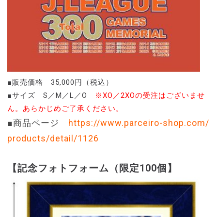
■販売価格 35,000円（税込）
■サイズ S／M／L／O
※XO／2XOの受注はございませ
ん。あらかじめご了承ください。
■商品ページ
https://www.parceiro-shop.com/
products/detail/1126
【記念フォトフォーム（限定100個】