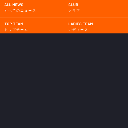
ALL NEWS
CLUB
すべてのニュース
クラブ
TOP TEAM
LADIES TEAM
トップチーム
レディース
UNDER 18
UNDER 15
U-18
U-15
SCHWESTER
TICKETS
シュヴェスター
チケット
GOODS
EVENT
グッズ
イベント
SUPPORTERS CLUB
SCHOOL
サポーターズクラブ
スクール
HOMETOWN
MEDIA
普及活動
メディア情報