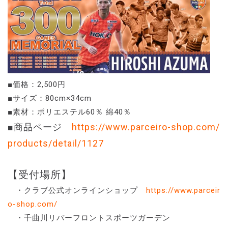
■価格：2,500円
■サイズ：80cm×34cm
■素材：ポリエステル60％ 綿40％
■商品ページ
https://www.parceiro-shop.com/
products/detail/1127
【受付場所】
・クラブ公式オンラインショップ
https://www.parceir
o-shop.com/
・千曲川リバーフロントスポーツガーデン