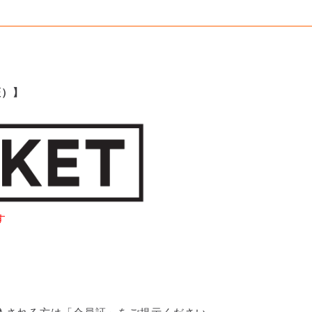
証）】
す