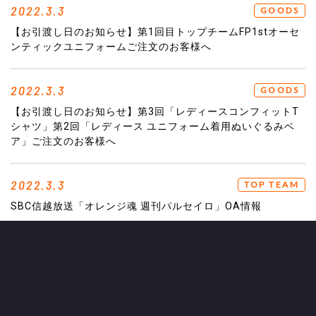
2022.3.3
GOODS
【お引渡し日のお知らせ】第1回目トップチームFP1stオーセ
ンティックユニフォームご注文のお客様へ
2022.3.3
GOODS
【お引渡し日のお知らせ】第3回「レディースコンフィットT
シャツ」第2回「レディース ユニフォーム着用ぬいぐるみベ
ア」ご注文のお客様へ
2022.3.3
TOP TEAM
SBC信越放送「オレンジ魂 週刊パルセイロ」OA情報
2022.3.2
CLUB
『2022 Jリーグシャレン！アウォーズ』エントリーおよび一
般投票開始のお知らせ