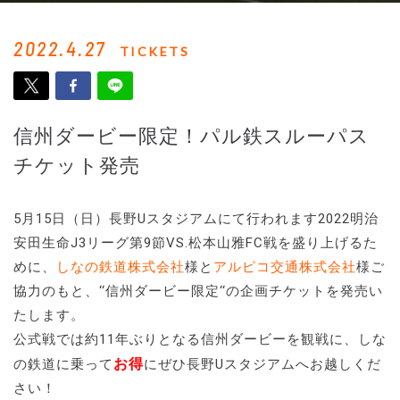
2022.4.27
TICKETS
信州ダービー限定！パル鉄スルーパス
チケット発売
5月15日（日）長野Uスタジアムにて行われます2022明治
安田生命J3リーグ第9節VS.松本山雅FC戦を盛り上げるた
めに、
しなの鉄道株式会社
様と
アルピコ交通株式会社
様ご
協力のもと、‘‘信州ダービー限定‘‘の企画チケットを発売い
たします。
公式戦では約11年ぶりとなる信州ダービーを観戦に、しな
お得
の鉄道に乗って
にぜひ長野Uスタジアムへお越しくだ
さい！