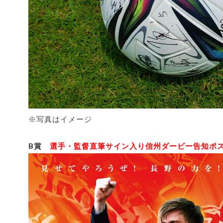
※写真はイメージ
B賞
選手・監督直筆サイン入り信州ダービー告知ポス