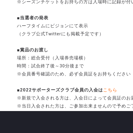
※シーズンチケットをお持ちの方は入場時に記録が付
■当選者の発表
ハーフタイムにビジョンにて表示
（クラブ公式Twitterにも掲載予定です）
■賞品のお渡し
場所：総合受付（入場券売場横）
時間：試合終了後～30分後まで
※会員番号確認のため、必ず会員証をお持ちください
■2022サポーターズクラブ会員の入会は
こちら
※新規で入会される方は、入会日によって会員証のお
※当日入会された方は、ご参加出来ませんので予めご
来場者抽選会は今後も開催する予定ですので、まだ会
入ください！