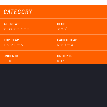
CATEGORY
ALL NEWS
CLUB
すべてのニュース
クラブ
TOP TEAM
LADIES TEAM
トップチーム
レディース
UNDER 18
UNDER 15
U-18
U-15
SCHWESTER
TICKETS
シュヴェスター
チケット
GOODS
EVENT
グッズ
イベント
SUPPORTERS CLUB
SCHOOL