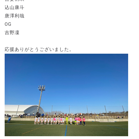
込山康斗
唐澤利哉
OG
吉野凜
応援ありがとうございました。