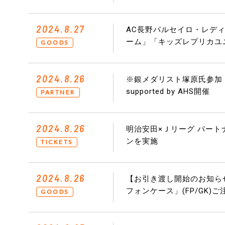
2024.8.27
AC長野パルセイロ・レディース「
ーム」「キッズレプリカユ
GOODS
2024.8.26
※銀メダリスト塚原氏参加
supported by AHS開催
PARTNER
2024.8.26
明治安田×Ｊリーグ パート
ンを実施
TICKETS
2024.8.26
【お引き渡し開始のお知らせ
フォンケース」(FP/GK)
GOODS