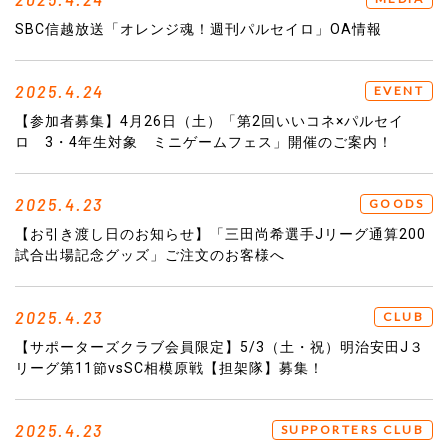
SBC信越放送「オレンジ魂！週刊パルセイロ」OA情報
2025.4.24
EVENT
【参加者募集】4月26日（土）「第2回いいコネ×パルセイ
ロ 3・4年生対象 ミニゲームフェス」開催のご案内！
2025.4.23
GOODS
【お引き渡し日のお知らせ】「三田尚希選手Jリーグ通算200
試合出場記念グッズ」ご注文のお客様へ
2025.4.23
CLUB
【サポーターズクラブ会員限定】5/3（土・祝）明治安田J３
リーグ第11節vsSC相模原戦【担架隊】募集！
2025.4.23
SUPPORTERS CLUB