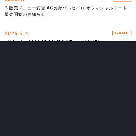
※販売メニュー変更 AC長野パルセイロ オフィシャルフード
販売開始のお知らせ
2025.4.4
GAME
4/12（土）2024-25 SOMPO WEリーグ 第17節 ジェフユナイ
テッド市原・千葉レディース戦 試合情報
2025.4.4
EVENT
【定員残りわずか‼】4/12(土) 『お花見サッカー教室&エスコ
ートキッズ』 開催のお知らせ！
2025.4.3
GOODS
【4/6（日）vs.鹿児島】新グッズ情報
2025.4.3
GAME