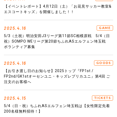
【イベントレポート】4月12日（土）「お花見サッカー教室&
エスコートキッズ」を開催しました！！
2025.4.16
GAME
5/3（土祝）明治安田J3リーグ第11節SC相模原戦 5/4（日
祝）SOMPO WEリーグ第20節ちふれASエルフェン埼玉戦
ボランティア募集
2025.4.16
GOODS
【お引き渡し日のお知らせ】2025トップ『FP1st /
FP2nd/GK1stオーセンユニ・キッズレプリカユニ』第4回 ご
注文のお客様へ
2025.4.15
TICKETS
5/4（日・祝）ちふれASエルフェン埼玉戦は【女性限定先着
200名様無料招待！】