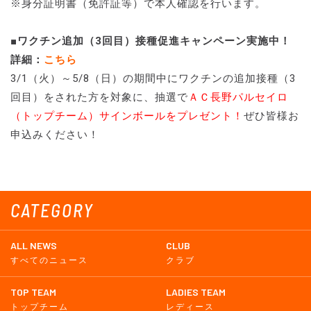
※身分証明書（免許証等）で本人確認を行います。
■ワクチン追加（3回目）接種促進キャンペーン実施中！
詳細：
こちら
3/1（火）～5/8（日）の期間中にワクチンの追加接種（3
回目）をされた方を対象に、抽選で
ＡＣ長野パルセイロ
（トップチーム）サインボールをプレゼント！
ぜひ皆様お
申込みください！
CATEGORY
ALL NEWS
CLUB
すべてのニュース
クラブ
TOP TEAM
LADIES TEAM
トップチーム
レディース