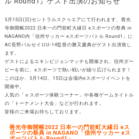
ル Round1』ゲスト出演のお知らせ
5月15日(日)セントラルスクゥエアにて行われます、善光
寺御開帳2022 日本一の門前町大縁日 eスポーツの祭典 in
NAGANO内「信州サッカー eスポーツバトル Round1」に
AC長野パルセイロU-14監督の勝又慶典がゲスト出演致し
ます。
ゲストによるエキシビジョンマッチも開催され、信州ダー
ビーを前に、eスポーツで熱い戦いが繰り広げられます！
このほか、5月14日、15日は会場内eスポーツイベントを
開催中。
人気の「ｅスポーツ体験コーナー」や各種ゲームタイトル
の「トーナメント大会」などが行われます。
皆様のご来場お待ちしております。
善光寺御開帳2022 日本一の門前町大縁日 eス
ポーツの祭典 in NAGANO「信州サッカー eス
ポーツバトル Round1」