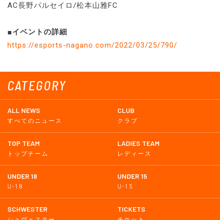
AC長野パルセイロ/松本山雅FC
■イベントの詳細
https://esports-nagano.com/2022/03/25/790/
CATEGORY
ALL NEWS
CLUB
すべてのニュース
クラブ
TOP TEAM
LADIES TEAM
トップチーム
レディース
UNDER 18
UNDER 15
U-18
U-15
SCHWESTER
TICKETS
シュヴェスター
チケット