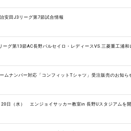
明治安田J3リーグ第7節試合情報
4WEリーグ第13節AC長野パルセイロ・レディースVS.三菱重工浦和
プチームナンバー対応「コンフィットTシャツ」受注販売のお知ら
20日（水） エンジョイサッカー教室in 長野Uスタジアムを