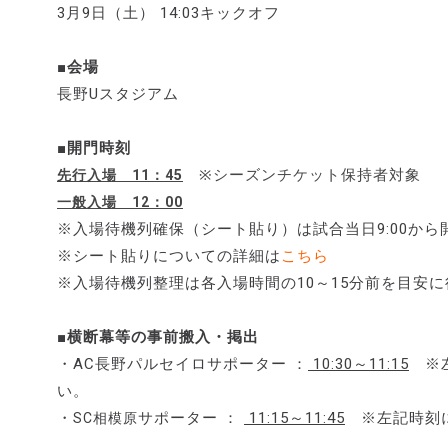
3月9日（土） 14:03キックオフ
■会場
長野Uスタジアム
■開門時刻
※シーズンチケット保持者対象
先行入場 11：45
一般入場 12：00
※入場待機列確保（シート貼り）は試合当日9:00か
※シート貼りについての詳細は
こちら
※入場待機列整理は各入場時間の10～15分前を目安
■横断幕等の事前搬入・掲出
・AC長野パルセイロサポーター ：
10:30～11:15
※左
い。
・
サポーター ：
11:15～11:45
※左記時刻に
SC相模原