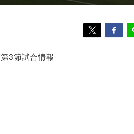
グ第3節試合情報