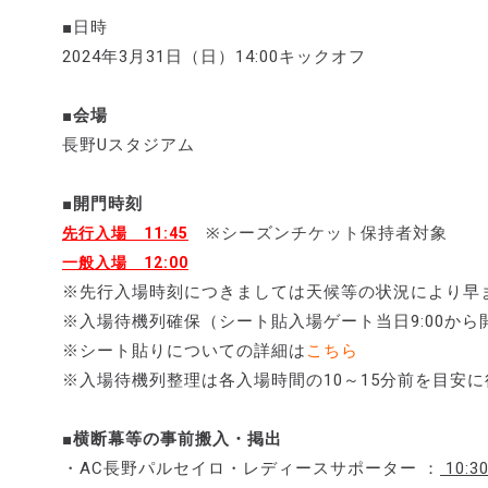
■日時
2024年3月31日（日）14:00キックオフ
■会場
長野Uスタジアム
■開門時刻
※シーズンチケット保持者対象
先行入場 11:45
一般入場 12:00
※先行入場時刻につきましては天候等の状況により早
※入場待機列確保（シート貼入場ゲート当日9:00か
※シート貼りについての詳細は
こちら
※入場待機列整理は各入場時間の10～15分前を目安
■横断幕等の事前搬入・掲出
・AC長野パルセイロ・レディースサポーター ：
10:3