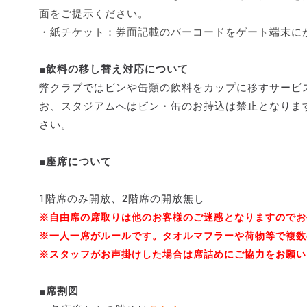
面をご提示ください。
・紙チケット：券面記載のバーコードをゲート端末に
■飲料の移し替え対応について
弊クラブではビンや缶類の飲料をカップに移すサービ
お、スタジアムへはビン・缶のお持込は禁止となりま
さい。
■座席について
1階席のみ開放、2階席の開放無し
※自由席の席取りは他のお客様のご迷惑となりますのでお
※一人一席がルールです。タオルマフラーや荷物等で複数
※スタッフがお声掛けした場合は席詰めにご協力をお願い
■席割図