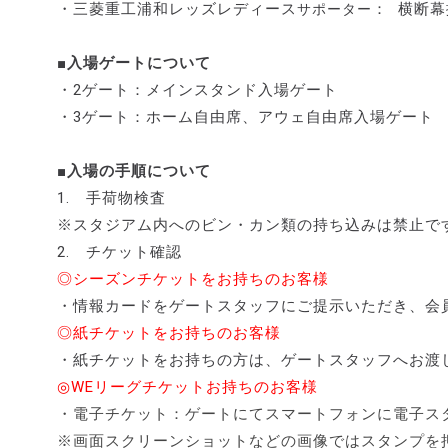
・三菱重工浦和レッズレディース
： 横断
サポーター
■入場ゲートについて
・2ゲート：メインスタンド入場ゲート
・3ゲート：ホーム自由席、アウェ自由席入場ゲート
■入場の手順について
1. 手荷物検査
※スタジアム内へのビン・カン類の持ち込みは禁止で
2. チケット確認
◎シーズンチケットをお持ちのお客様
・情報カードをゲートスタッフにご提示いただき、会
◎紙チケットをお持ちのお客様
・紙チケットをお持ちの方は、ゲートスタッフへお渡
◎WEリーグチケットお持ちのお客様
・電子チケット：ゲートにてスマートフォンに電子ス
※画面スクリーンショットなどの画像ではスタンプを