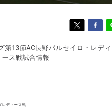
リーグ第13節AC長野パルセイロ・レデ
ィース戦試合情報
ッズレディース戦