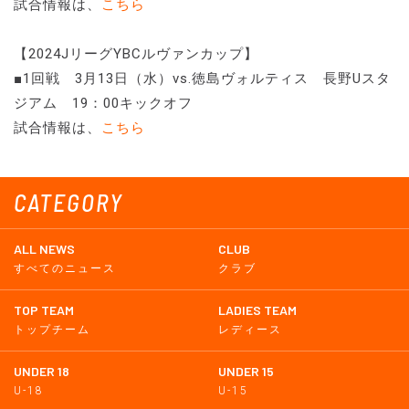
試合情報は、
こちら
【2024JリーグYBCルヴァンカップ】
■1回戦 3月13日（水）vs.徳島ヴォルティス 長野Uスタ
ジアム 19：00キックオフ
試合情報は、
こちら
CATEGORY
ALL NEWS
CLUB
すべてのニュース
クラブ
TOP TEAM
LADIES TEAM
トップチーム
レディース
UNDER 18
UNDER 15
U-18
U-15