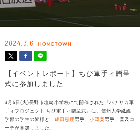
2024.3.6
HOMETOWN
【イベントレポート】ちび軍手ィ贈呈
式に参加しました
3月5日(火)長野市塩崎小学校にて開催された『ハナサカ軍
手ィプロジェクト ちび軍手ィ贈呈式』に、信州大学繊維
学部の学生の皆様と、
成田恵理
選手、
小澤寛
選手、普及コ
ーチが参加しました。