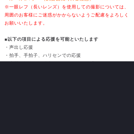
※一眼レフ（長いレンズ）を使用しての撮影については、
周囲のお客様にご迷惑がかからないようご配慮をよろしく
お願いいたします。
■以下の項目による応援を可能といたします
・声出し応援
・拍手、手拍子、ハリセンでの応援
・太鼓や打楽器、拡声器による鳴り物の応援（両ゴール裏
エリア内の使用に限る）
・トランペットや指笛、メガホンを使用した応援。
・シャナナ（ラインダンス）※肩を組む行為もこちらで制
限を設けることはございません。
・横断幕の掲出
・タオルマフラー 、大旗含むフラッグなどの使用
・ビッグフラッグ