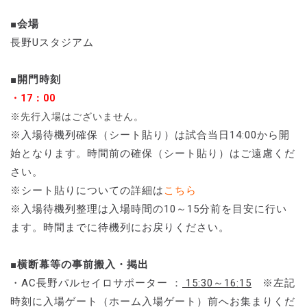
■会場
長野Uスタジアム
■開門時刻
・17：00
※先行入場はございません。
※入場待機列確保（シート貼り）は試合当日14:00から開
始となります。時間前の確保（シート貼り）はご遠慮くだ
さい。
※シート貼りについての詳細は
こちら
※入場待機列整理は入場時間の10～15分前を目安に行い
ます。時間までに待機列にお戻りください。
■横断幕等の事前搬入・掲出
・AC長野パルセイロサポーター ：
15:30～16:15
※左記
時刻に入場ゲート（ホーム入場ゲート）前へお集まりくだ