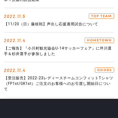
2022.11.5
TOP TEAM
【11/20（日）藤枝戦】声出し応援適用試合について
2022.11.4
HOMETOWN
【ご報告】『小川村観光協会U-14サッカーフェア』に坪川選
手＆杉井選手が参加しました
2022.11.4
GOODS
【受注販売】2022-23レディースチームコンフィットTシャツ
（FP1st/GK1st）ご注文のお客様へのお引渡し開始日につい
て
2022.11.3
EVENT
【イベントレポート】イオン須坂店様46周年開店記念祭に参