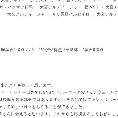
大宮アルディージャジュニア → 大宮アルディージャJrユース
ザスパクサツ群馬 → 大宮アルディージャ → 栃木SC → 大宮
SC → 大宮アルディージャ → ＡＣ長野パルセイロ → 大宮アル
56試合1得点 / J3：46試合3得点 /天皇杯：4試合0得点
出来たことを嬉しく思います。
また、サッカー以外ではSNSでサポーターの皆さんと交流した
とは後悔が残る部分ではありますが、その他ではファン・サポー
かげで楽しい日々をおくることができました。
皆さんに会えると思います。これからも応援よろしくお願いし