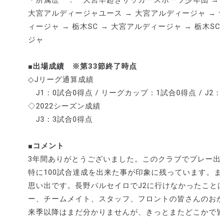
・所属歴 ： 大宮早起きサッカースポーツ少年団 → 
大宮アルディージャユース → 大宮アルディージャ → 
ィージャ → 栃木SC → 大宮アルディージャ → 栃木
ジャ
■出場成績 ※第33節終了時点
◇Jリーグ通算成績
J1：0試合0得点 / リーグカップ：1試合0得点 / J2：
◇2022シーズン成績
J3：3試合0得点
■コメント
3年間ありがとうございました。このクラブでプレー
特に100試合達成を出来た事が印象に残っています。
思い出です。長野パルセイロでJ2に行けなかったこ
ー、チームメイト、スタッフ、フロントの皆さんのお
来季以降はまだ分かりませんが、きっとまたどこかで