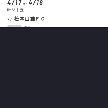
4/17
4/18
or
時間未定
松本山雅ＦＣ
VS
未定
AWAY
2026/27 明治安田 J3リーグ 第32節
VS
4/24
4/25
or
時間未定
栃木ＳＣ
VS
カンセキスタジアムとちぎ
AWAY