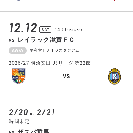
12.12
14:00
SAT
KICKOFF
レイラック滋賀ＦＣ
VS
平和堂ＨＡＴＯスタジアム
AWAY
2026/27 明治安田 J3リーグ 第22節
VS
2/20
2/21
or
時間未定
ザスパ群馬
VS