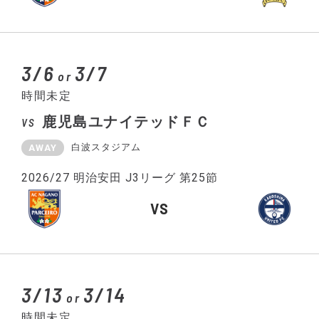
3/6
3/7
or
時間未定
鹿児島ユナイテッドＦＣ
VS
白波スタジアム
AWAY
2026/27 明治安田 J3リーグ 第25節
VS
3/13
3/14
or
時間未定