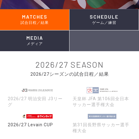
MATCHES
SCHEDULE
試合日程／結果
ゲーム／練習
MEDIA
メディア
2026/27 SEASON
2026/27シーズンの試合日程／結果
2026/27 明治安田 J3リー
天皇杯 JFA 第106回全日本
グ
サッカー選手権大会
2026/27 Levain CUP
第31回長野県サッカー選手
権大会