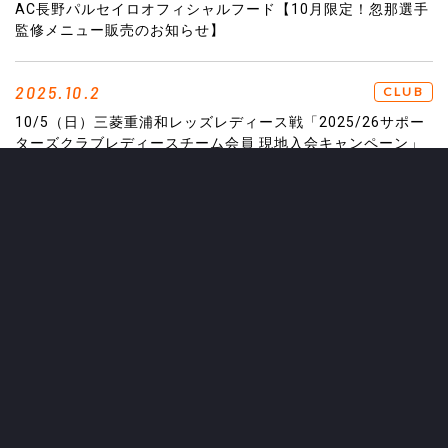
AC長野パルセイロオフィシャルフード【10月限定！忽那選手
監修メニュー販売のお知らせ】
2025.10.2
CLUB
10/5（日）三菱重浦和レッズレディース戦「2025/26サポー
ターズクラブレディースチーム会員 現地入会キャンペーン」
開催のお知らせ
2025.10.2
GAME
10/4（土）2025明治安田J3リーグ第30節 ツエーゲン金沢
戦 交通アクセス情報
2025.10.2
LADIES TEAM
キックオフ時刻決定のお知らせ
2025.10.2
CLUB