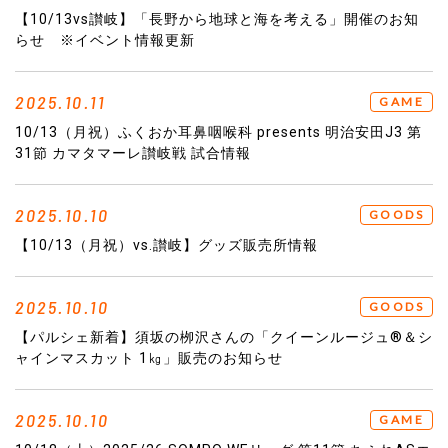
【10/13vs讃岐】「長野から地球と海を考える」開催のお知
らせ ※イベント情報更新
2025.10.11
GAME
10/13（月祝）ふくおか耳鼻咽喉科 presents 明治安田J3 第
31節 カマタマーレ讃岐戦 試合情報
2025.10.10
GOODS
【10/13（月祝）vs.讃岐】グッズ販売所情報
2025.10.10
GOODS
【パルシェ新着】須坂の栁沢さんの「クイーンルージュ®＆シ
ャインマスカット 1㎏」販売のお知らせ
2025.10.10
GAME