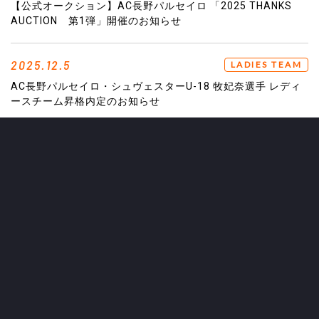
【公式オークション】AC長野パルセイロ 「2025 THANKS
AUCTION 第1弾」開催のお知らせ
2025.12.5
LADIES TEAM
AC長野パルセイロ・シュヴェスターU-18 牧妃奈選手 レディ
ースチーム昇格内定のお知らせ
2025.12.4
TOP TEAM
早稲田大学 森田 大智選手 来季加入内定のお知らせ
2025.12.3
TOP TEAM
イ スンウォン選手 契約満了のお知らせ
2025.12.2
EVENT
【参加者募集】12月13日（土）・1月24日（土）「大人のサ
ッカーパルサカin長野市2025」開催のご案内