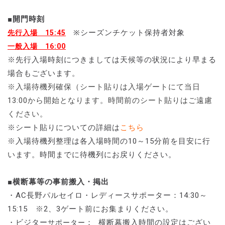
■開門時刻
※シーズンチケット保持者対象
先行入場 15:45
一般入場 16:00
※先行入場時刻につきましては天候等の状況により早まる
場合もございます。
※入場待機列確保（シート貼りは入場ゲートにて当日
13:00から開始となります。時間前のシート貼りはご遠慮
ください。
※シート貼りについての詳細は
こちら
※入場待機列整理は各入場時間の10～15分前を目安に行
います。時間までに待機列にお戻りください。
■横断幕等の事前搬入・掲出
・AC長野パルセイロ・レディースサポーター：14:30～
15:15 ※2、3ゲート前にお集まりください。
・ビジター
： 横断幕搬入時間の設定はござい
サポーター