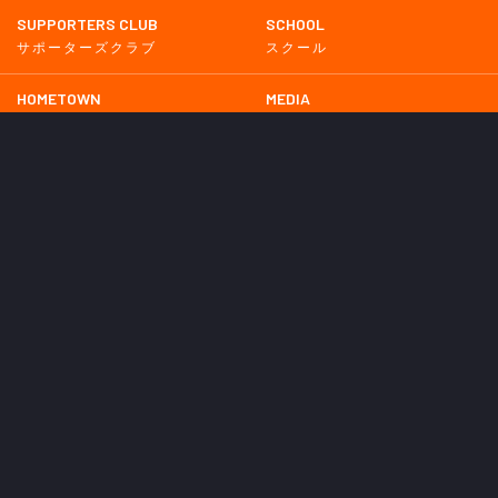
SUPPORTERS CLUB
SCHOOL
サポーターズクラブ
スクール
HOMETOWN
MEDIA
普及活動
メディア情報
PARTNER
OTHERS
パートナー
その他
GAME
試合
BACKNUMBER
2026
2025
2024
2023
2022
2021