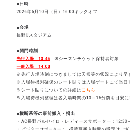
■日時
2026年5月10日（日）16:00キックオフ
■会場
長野Uスタジアム
■開門時刻
※シーズンチケット保持者対象
先行入場 13:45
一般入場 14:00
※先行入場時刻につきましては天候等の状況により早
※入場待機列確保のシート貼りは入場ゲートにて当日1
※シート貼りについての詳細は
こちら
※入場待機列整理は各入場時間の10～15分前を目安
■横断幕等の事前搬入・掲出
・AC長野パルセイロ・レディースサポーター：12:30
・ビジター
： 横断幕搬入時間の設定はご
サポーター