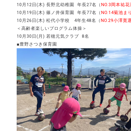
10月12日(木) 長野北幼稚園 年長27名（
NO.3岡本祐
10月19日(木) 篠ノ井保育園 年長77名（
NO.14菊池
10月26日(木) 松代小学校 4年生48名（
NO.29小澤寛
＜高齢者楽しいプログラム体操＞
10月30日(月) 若穂元気クラブ 8名
■豊野さつき保育園