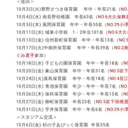
＜巡回＞
10月3日(火)豊野さつき保育園 年中・年長21名（
NO
10月4日(水) 南長野幼稚園 年長63名（
NO.6大久保舞
10月5日(木) 風間保育園 年中・年長55名（
NO.29
10月11日(水) 城東小学校 1・2年生101名（
NO.6大
10月13日(金) 信州新町保育園 年中・年長13名（
NO
10月17日(火)中御所保育園 年中・年長39名（
NO.
ぐみ選手
参加）
10月18日(水) 子どもの園保育園 年中・年長18名（
N
10月20日(金) 象山保育園 年中・年長31名（
NO.5
10月24日(火)真島保育園 年中・年長18名（
NO.4
10月25日(水) 青池保育園 年少・年中・年長7名（
N
10月26日(木) 保科保育園 年少・年中・年長13名（
N
10月27日(金) 柳町保育園 年長23名（
NO.5岩下胡桃
10月31日(火) 芋井保育園 年中・年長6名（
NO.29
＜スタジアム交流＞
10月6日(金) 杉の子あぴっく保育園 年長35名