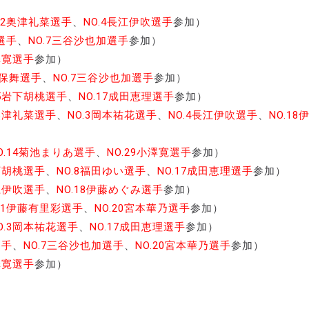
.2奥津礼菜
選手
、
NO.4長江伊吹選手
参加）
選手
、
NO.7三谷沙也加選手
参加）
小澤寛選手
参加）
久保舞選手
、
NO.7三谷沙也加選手
参加）
.5岩下胡桃選手
、
NO.17成田恵理選手
参加）
2奥津礼菜
選手
、
NO.3岡本祐花選手
、
NO.4長江伊吹選手
、
NO.18
O.14菊池まりあ選手
、
NO.29小澤寛選手
参加）
岩下胡桃選手
、
NO.8福田ゆい選手
、
NO.17成田恵理選手
参加）
長江伊吹選手
、
NO.18伊藤めぐみ選手
参加）
O.1伊藤有里彩選手
、
NO.20宮本華乃選手
参加）
O.3岡本祐花選手
、
NO.17成田恵理選手
参加）
選手
、
NO.7三谷沙也加選手
、
NO.20宮本華乃選手
参加）
小澤寛選手
参加）