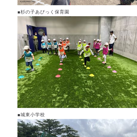
■杉の子あぴっく保育園
■城東小学校