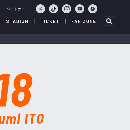
ェ
パートナー
STADIUM
TICKET
FAN ZONE
18
umi ITO