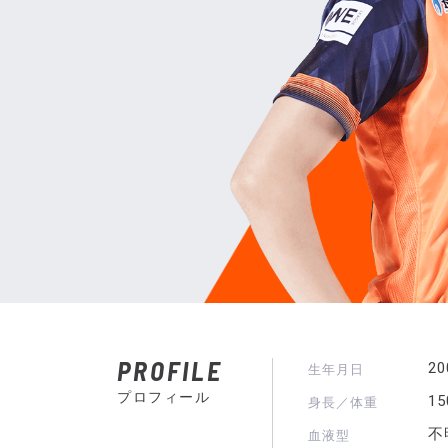
PROFILE
2
生年月日
プロフィール
1
身長／体重
不
血液型