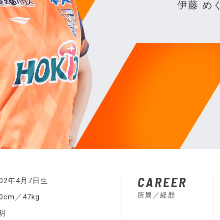
伊藤 め
CAREER
002年4月7日生
所属／経歴
50cm／47kg
明