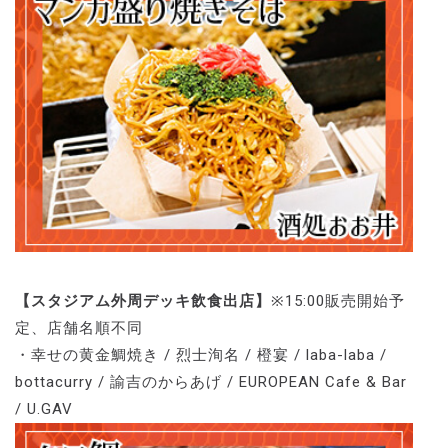
【スタジアム外周デッキ飲食出店】
※15:00販売開始予
定、店舗名順不同
・幸せの黄金鯛焼き / 烈士洵名 / 橙宴 / laba-laba /
bottacurry / 諭吉のからあげ / EUROPEAN Cafe & Bar
/ U.GAV