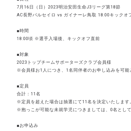
7月16日（日）2023明治安田生命J3リーグ第18節
AC長野パルセイロ vs ガイナーレ鳥取 18:00キックオ
■時間
18:00頃 ※選手入場後、キックオフ直前
■対象
2023トップチームサポーターズクラブ会員様
※会員様お1人につき、1名同伴者のお申し込みを可能
■定員
合計：11名
※定員を超えた場合は抽選にて11名を決定いたします
※抱っこが可能な未就学児につきましては、0名とし
■お申込み