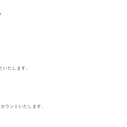
フ
といたします。
。
てカウントいたします。