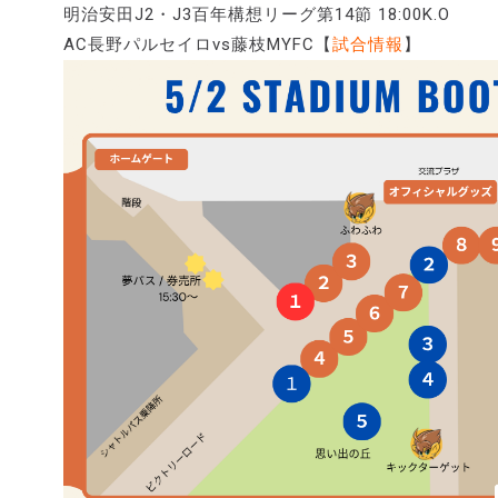
明治安田J2・J3百年構想リーグ第14節 18:00K.O
AC長野パルセイロvs藤枝MYFC【
試合情報
】