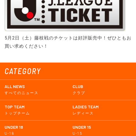
5月2日（土）藤枝戦のチケットは好評販売中！ぜひともお
買い求めください！
CATEGORY
ALL NEWS
CLUB
すべてのニュース
クラブ
TOP TEAM
LADIES TEAM
トップチーム
レディース
UNDER 18
UNDER 15
U-18
U-15