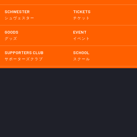
SCHWESTER
TICKETS
シュヴェスター
チケット
GOODS
EVENT
グッズ
イベント
SUPPORTERS CLUB
SCHOOL
サポーターズクラブ
スクール
HOMETOWN
MEDIA
普及活動
メディア情報
PARTNER
OTHERS
パートナー
その他
GAME
試合
BACKNUMBER