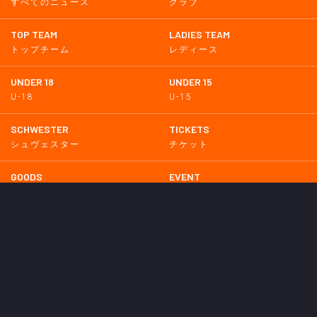
すべてのニュース
クラブ
TOP TEAM
LADIES TEAM
トップチーム
レディース
UNDER 18
UNDER 15
U-18
U-15
SCHWESTER
TICKETS
シュヴェスター
チケット
GOODS
EVENT
グッズ
イベント
SUPPORTERS CLUB
SCHOOL
サポーターズクラブ
スクール
HOMETOWN
MEDIA
普及活動
メディア情報