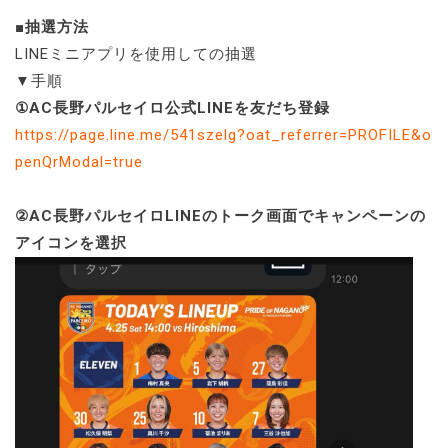
■抽選方法
LINEミニアプリを使用しての抽選
▼手順
①AC長野パルセイロ公式LINEを友だち登録
https://page.line.me/541szelg?oat_referrer=PROFILE&o
penQrModal=true
②AC長野パルセイロLINEのトーク画面でキャンペーンの
アイコンを選択