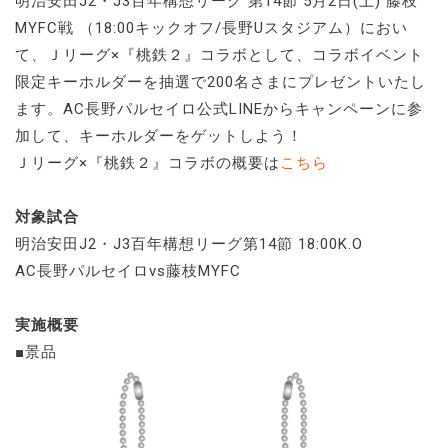
明治安田J2・J3百年構想リーグ 第14節 5月2日(土) 藤枝
MYFC戦 （18:00キックオフ/長野Uスタジアム）におい
て、Ｊリーグ×『桃鉄２』コラボとして、コラボイベント
限定キーホルダーを抽選で200名さまにプレゼントいたし
ます。AC長野パルセイロ公式LINEからキャンペーンに参
加して、キーホルダーをゲットしよう！
Ｊリーグ×『桃鉄２』コラボの概要は
こちら
対象試合
明治安田J2・J3百年構想リーグ第14節 18:00K.O
AC長野パルセイロvs藤枝MYFC
実施概要
■景品