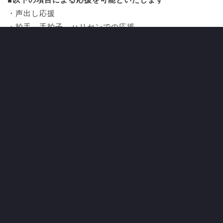
■以下の項目による応援を可能といたします
・声出し応援
・拍手、手拍子、ハリセンでの応援
・太鼓や打楽器、拡声器による鳴り物の応援（両ゴール裏
エリア内の使用に限る）
・トランペットや指笛、メガホンを使用した応援。
・シャナナ（ラインダンス）※肩を組む行為もこちらで制
限を設けることはございません。
・横断幕の掲出
・タオルマフラー 、大旗含むフラッグなどの使用
・ビッグフラッグ
■以下の項目による応援は禁止といたします
・アウェイサポーターによるチームバスの入り待ち
アウェイサポーター様の横断幕掲出について